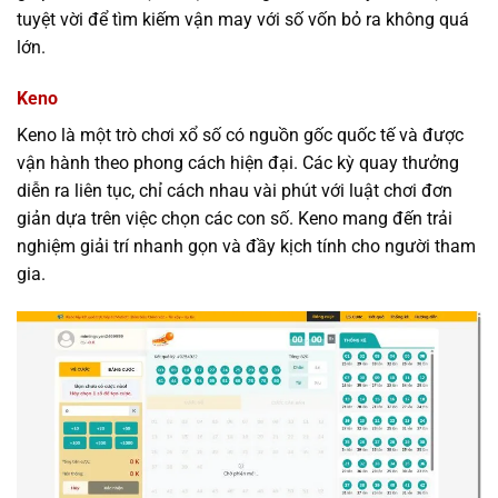
tuyệt vời để tìm kiếm vận may với số vốn bỏ ra không quá
lớn.
Keno
Keno là một trò chơi xổ số có nguồn gốc quốc tế và được
vận hành theo phong cách hiện đại. Các kỳ quay thưởng
diễn ra liên tục, chỉ cách nhau vài phút với luật chơi đơn
giản dựa trên việc chọn các con số. Keno mang đến trải
nghiệm giải trí nhanh gọn và đầy kịch tính cho người tham
gia.