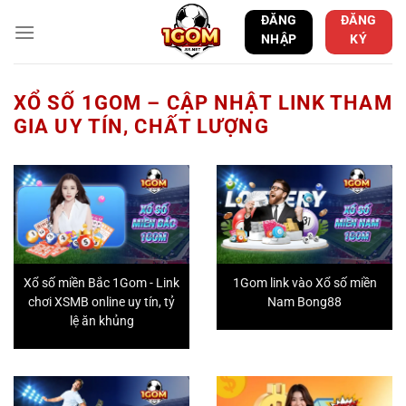
Bỏ
ĐĂNG
ĐĂNG
qua
NHẬP
KÝ
nội
dung
XỔ SỐ 1GOM – CẬP NHẬT LINK THAM
GIA UY TÍN, CHẤT LƯỢNG
Xổ số miền Bắc 1Gom - Link
1Gom link vào Xổ số miền
chơi XSMB online uy tín, tỷ
Nam Bong88
lệ ăn khủng