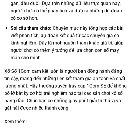
gan, đầu đuôi. Dựa trên những dữ liệu trực quan này,
người chơi có thể phân tích và đưa ra những dự đoán
có cơ sở hơn.
Soi cầu tham khảo:
Chuyên mục này tổng hợp các bài
viết phân tích, dự đoán kết quả từ các chuyên gia có
kinh nghiệm. Đây là một nguồn tham khảo giá trị, giúp
người chơi có thêm ý tưởng để lựa chọn con số may
mắn cho mình.
Xổ Số 1Gom cam kết luôn là người bạn đồng hành đáng
tin cậy, mang đến những liên kết tham gia an toàn và chất
lượng nhất. Hãy thường xuyên truy cập 1Gom SE để không
bỏ lỡ bất kỳ cơ hội trải nghiệm nào tại các sân chơi xổ số
hàng đầu. Chúc bạn có những giây phút giải trí thú vị và
gặt hái được nhiều thành công.
Xem thêm: