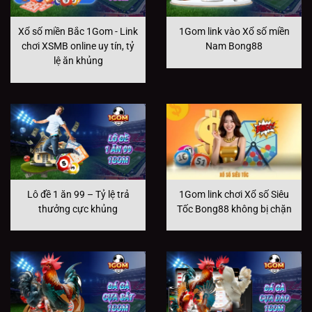
Xổ số miền Bắc 1Gom - Link
1Gom link vào Xổ số miền
chơi XSMB online uy tín, tỷ
Nam Bong88
lệ ăn khủng
Lô đề 1 ăn 99 – Tỷ lệ trả
1Gom link chơi Xổ số Siêu
thưởng cực khủng
Tốc Bong88 không bị chặn