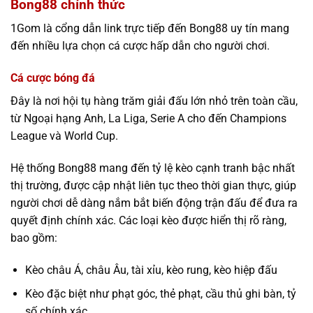
Bong88 chính thức
1Gom là cổng dẫn link trực tiếp đến Bong88 uy tín mang
đến nhiều lựa chọn cá cược hấp dẫn cho người chơi.
Cá cược bóng đá
Đây là nơi hội tụ hàng trăm giải đấu lớn nhỏ trên toàn cầu,
từ Ngoại hạng Anh, La Liga, Serie A cho đến Champions
League và World Cup.
Hệ thống Bong88 mang đến tỷ lệ kèo cạnh tranh bậc nhất
thị trường, được cập nhật liên tục theo thời gian thực, giúp
người chơi dễ dàng nắm bắt biến động trận đấu để đưa ra
quyết định chính xác. Các loại kèo được hiển thị rõ ràng,
bao gồm:
Kèo châu Á, châu Âu, tài xỉu, kèo rung, kèo hiệp đấu
Kèo đặc biệt như phạt góc, thẻ phạt, cầu thủ ghi bàn, tỷ
số chính xác…